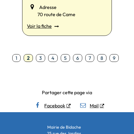
Adresse
70 route de Came
Voir la fiche
1
2
3
4
5
6
7
8
9
Partager cette page via
Facebook
Mail
Mairie de Bidache
25 rue des Jardins