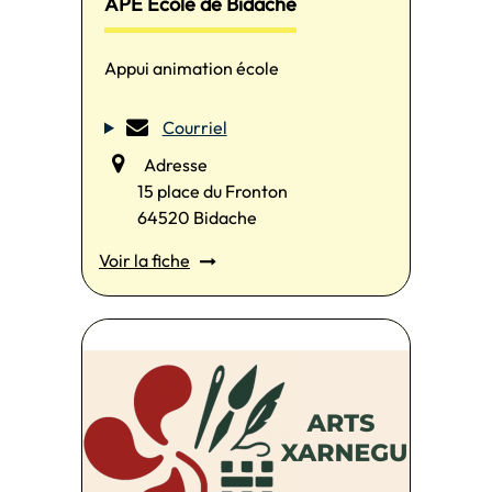
APE École de Bidache
Appui animation école
Courriel
Adresse
15 place du Fronton
64520 Bidache
Voir la fiche