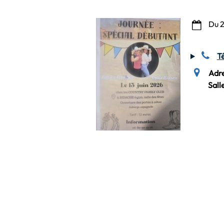
Du 2
T
Adr
Sall